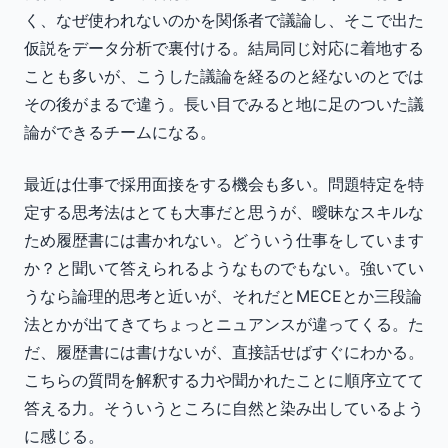
く、なぜ使われないのかを関係者で議論し、そこで出た
仮説をデータ分析で裏付ける。結局同じ対応に着地する
ことも多いが、こうした議論を経るのと経ないのとでは
その後がまるで違う。長い目でみると地に足のついた議
論ができるチームになる。
最近は仕事で採用面接をする機会も多い。問題特定を特
定する思考法はとても大事だと思うが、曖昧なスキルな
ため履歴書には書かれない。どういう仕事をしています
か？と聞いて答えられるようなものでもない。強いてい
うなら論理的思考と近いが、それだとMECEとか三段論
法とかが出てきてちょっとニュアンスが違ってくる。た
だ、履歴書には書けないが、直接話せばすぐにわかる。
こちらの質問を解釈する力や聞かれたことに順序立てて
答える力。そういうところに自然と染み出しているよう
に感じる。